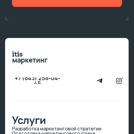
Рассчитать проект
*Запрещенная на территории России организация
© 2026
Itis Marketing
Разработка сайта
RDigital
Заполни
форму
мы проведем для тебя
бесплатную диагностику!