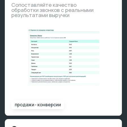
обучение
•
улучшение
Рейтинги и система
дополнительной
мотивации лучшим
сотрудникам
Удобная и прозрачная система
мотивации в зависимости от
качества обработки
мотивация
•
прозрачность
Получить решение