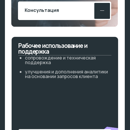
Оставьте
заявку
мы поможем вашему бизнесу
расти!
+7