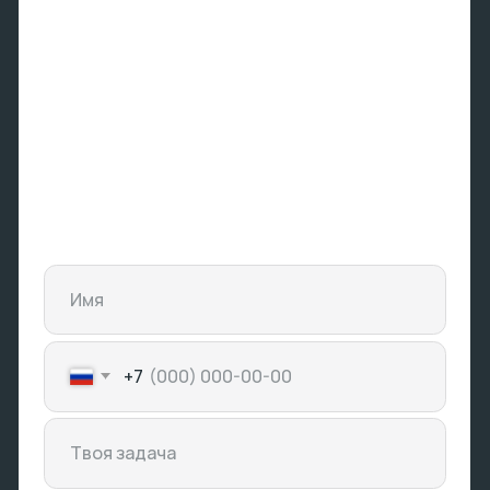
+7 (843) 258-04-45
Или
пиши
: