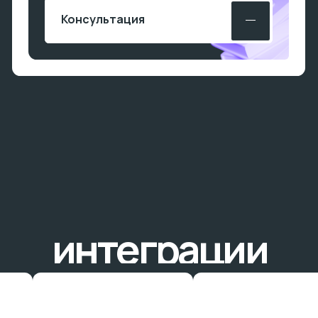
Нажимая кнопку, я подтверждаю, что
ознакомлен(а) с
политикой
конфиденциальности.
Рассчитать стоимость
itis
маркетинг
+7 (843) 258-04-
*
45