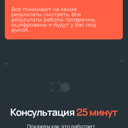
Консультация
25 минут
Покажем как это работает
наглядно
Записаться
ПОДКЛЮЧИТЬ
как это работает