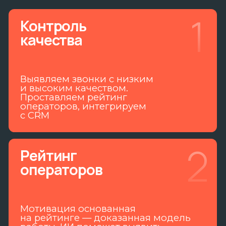
операторов, интегрируем
с CRM
2
Рейтинг
операторов
Мотивация основанная
на рейтинге — доказанная модель
работы. ИИ поможет выявить
лучшие техники и практики
операторов и продавцов.
3
Обучение
и рекомендации
ИИ выдает рекомендации
на основе лучщих звонков,
чтобы исправить ошибки в