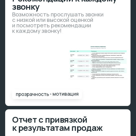
продажи
•
конверсии
Составление
индивидуальных
планов обучения
Каждый сотрудник может
получать персональный план
обучения на примере конкретных
звонков (лучших и худших)